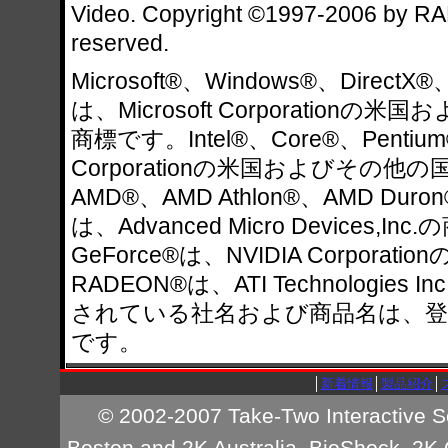
Video. Copyright ©1997-2006 by RAD 
reserved.
Microsoft®、Windows®、DirectX®
は、Microsoft Corporatio
商標です。Intel®、Core®、Pentium®
Corporationの米国およびその
AMD®、AMD Athlon®、AMD 
は、Advanced Micro Devices,I
GeForce®は、NVIDIA Corporat
RADEON®は、ATI Technologi
されている社名および商品名は、登
です。
│
新着情報
│
製品紹介
│
© 2002-2007 Take-Two Interactive So