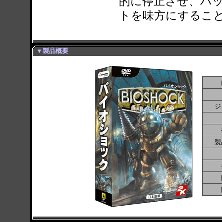
的に停止させ、ハ
トを味方にするこ
▼製品概要
ジ
製