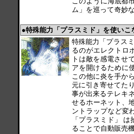
このように海底都
ム」を巡って奇妙
●特殊能力「プラスミド」を使いこ
特殊能力「プラス
るのがエレクトロ
トは敵を感電させ
アを開けるために
この他に炎を手か
元に引き寄せてた
事が出来るテレキ
せるホーネット、
ントラップなど変
「プラスミド」 は
ることで自動販売