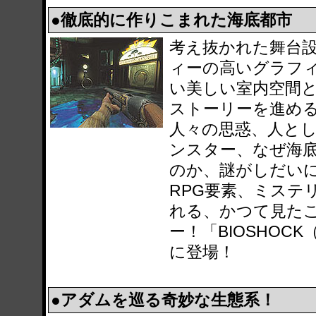
●徹底的に作りこまれた海底都市
考え抜かれた舞台
ィーの高いグラフ
い美しい室内空間
ストーリーを進め
人々の思惑、人と
ンスター、なぜ海
のか、謎がしだいに
RPG要素、ミステ
れる、かつて見たこ
ー！「BIOSHOC
に登場！
●アダムを巡る奇妙な生態系！