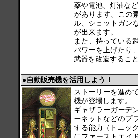
薬や電池、灯油な
があります。この
ル、ショットガン
が出来ます。
また、持っている
パワーを上げたり
武器を改造するこ
●自動販売機を活用しよう！
ストーリーを進め
機が登場します。
ギャザラーガーデ
ーネットなどのプ
する能力（トニッ
にファーストエイ