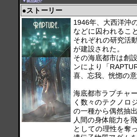
▼製品紹介
●ストーリー
1946年、大西洋
などに囚われるこ
それぞれの研究活
が建設された。
その海底都市は創
ンにより「RAPTUR
喜、忘我、恍惚の
海底都市ラプチャ
く数々のテクノロ
の一種から偶然抽
人間の身体能力を
としての理性を奪