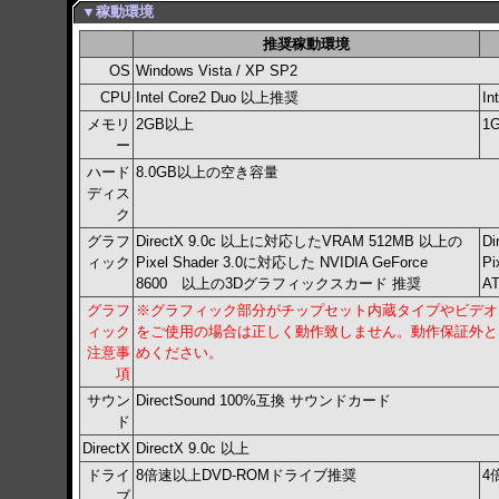
▼稼動環境
推奨稼動環境
OS
Windows Vista / XP SP2
CPU
Intel Core2 Duo 以上推奨
In
メモリ
2GB以上
1
ー
ハード
8.0GB以上の空き容量
ディス
ク
グラフ
DirectX 9.0c 以上に対応したVRAM 512MB 以上の
D
ィック
Pixel Shader 3.0に対応した NVIDIA GeForce
Pi
8600 以上の3Dグラフィックスカード 推奨
A
グラフ
※グラフィック部分がチップセット内蔵タイプやビデオ
ィック
をご使用の場合は正しく動作致しません。動作保証外と
注意事
めください。
項
サウン
DirectSound 100%互換 サウンドカード
ド
DirectX
DirectX 9.0c 以上
ドライ
8倍速以上DVD-ROMドライブ推奨
4
ブ