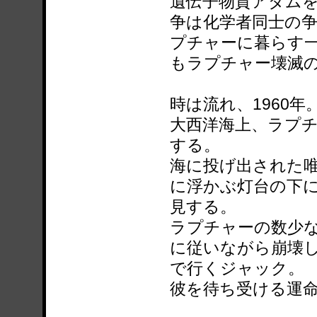
遺伝子物質アダム
争は化学者同士の
プチャーに暮らす
もラプチャー壊滅
時は流れ、1960年
大西洋海上、ラプ
する。
海に投げ出された
に浮かぶ灯台の下
見する。
ラプチャーの数少
に従いながら崩壊
で行くジャック。
彼を待ち受ける運命